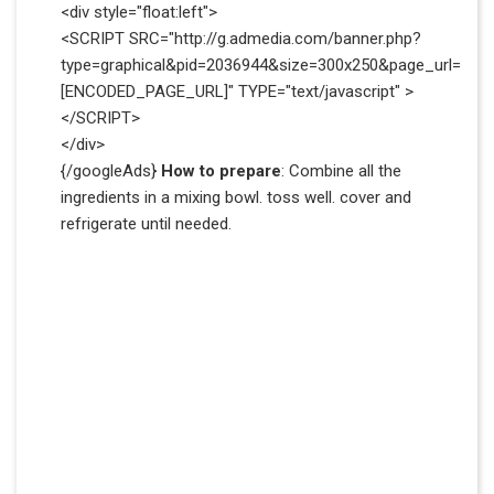
<div style="float:left">
<SCRIPT SRC="http://g.admedia.com/banner.php?
type=graphical&pid=2036944&size=300x250&page_url=
[ENCODED_PAGE_URL]" TYPE="text/javascript" >
</SCRIPT>
</div>
{/googleAds}
How to prepare
: Combine all the
ingredients in a mixing bowl. toss well. cover and
refrigerate until needed.