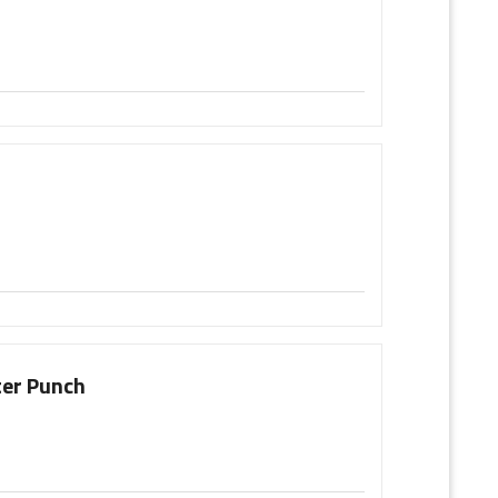
h
er Punch