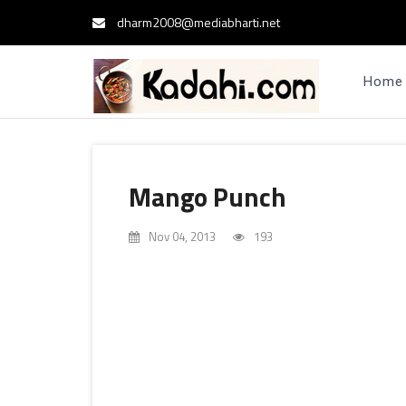
dharm2008@mediabharti.net
Home
Mango Punch
Nov 04, 2013
193