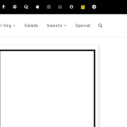
n Veg
Salads
Sweets
Special