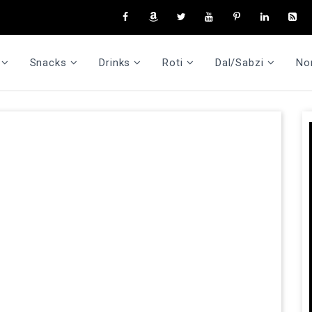
Snacks
Drinks
Roti
Dal/Sabzi
No