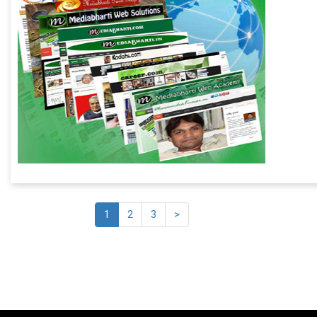
1
2
3
>